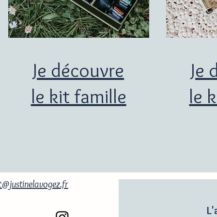
Je découvre
Je 
le kit famille
le 
@justinelavogez.fr
L'