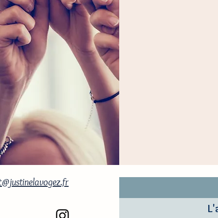
@justinelavogez.fr
L'