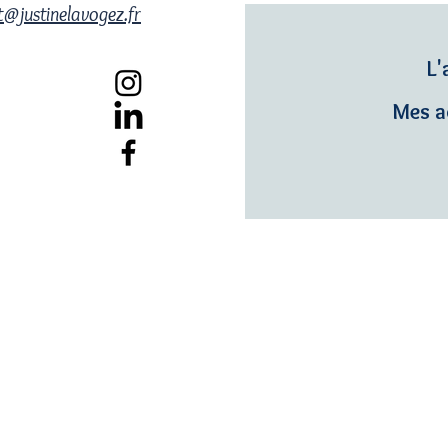
@justinelavogez.fr
L'
Mes 